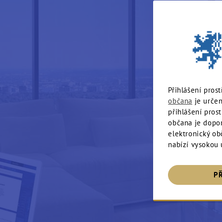
Přihlášení pros
občana
je určen
přihlášení pros
občana je dopo
elektronický ob
nabízí vysokou 
P