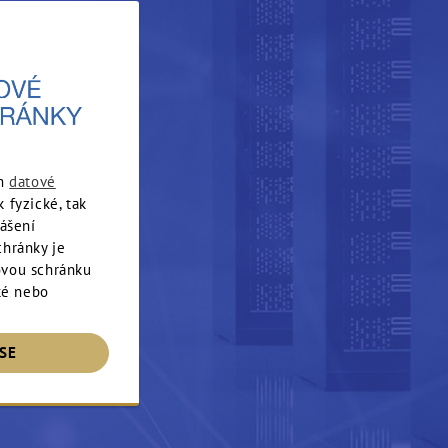
ím
datové
 fyzické, tak
lášení
chránky je
ovou schránku
cké nebo
SE