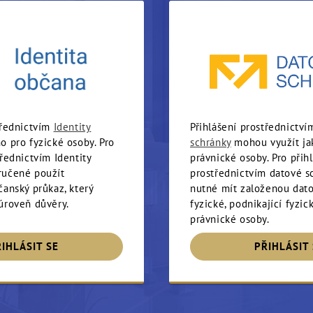
třednictvím
Identity
Přihlášení prostřednictv
o pro fyzické osoby. Pro
schránky
mohou využít jak
třednictvím Identity
právnické osoby. Pro přih
ručené použít
prostřednictvím datové s
čanský průkaz, který
nutné mít založenou dat
úroveň důvěry.
fyzické, podnikající fyzi
právnické osoby.
ŘIHLÁSIT SE
PŘIHLÁSIT 